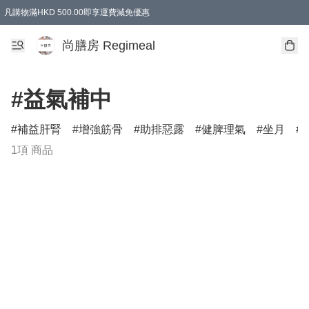
凡購物滿HKD 500.00即享運費減免優惠
尚膳房 Regimeal
#益氣補中
補益肝腎
增強筋骨
助排惡露
健脾理氣
坐月
1項 商品