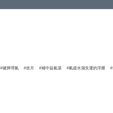
健脾理氣
坐月
補中益氣湯
氣虛水濕失運的浮腫