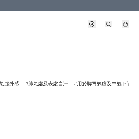
氣虛外感
肺氣虛及表虛自汗
用於脾胃氣虛及中氣下陷諸