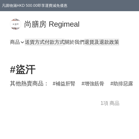
凡購物滿HKD 500.00即享運費減免優惠
尚膳房 Regimeal
商品
送貨方式
付款方式
關於我們
退貨及退款政策
#盜汗
其他熱賣商品：
補益肝腎
增強筋骨
助排惡露
1項 商品