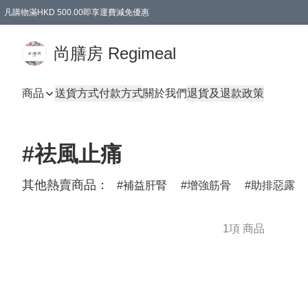
凡購物滿HKD 500.00即享運費減免優惠
尚膳房 Regimeal
商品
送貨方式
付款方式
關於我們
退貨及退款政策
#祛風止痛
其他熱賣商品：
補益肝腎
增強筋骨
助排惡露
1項 商品