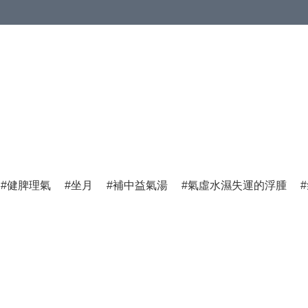
健脾理氣
坐月
補中益氣湯
氣虛水濕失運的浮腫