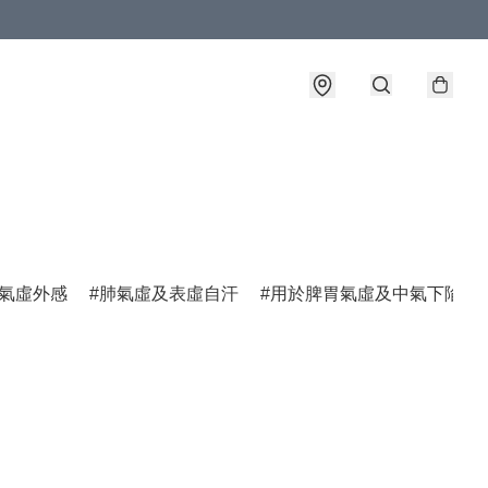
氣虛外感
肺氣虛及表虛自汗
用於脾胃氣虛及中氣下陷諸