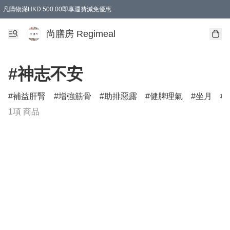
凡購物滿HKD 500.00即享運費減免優惠
尚膳房 Regimeal
#神志不安
補益肝腎
增強筋骨
助排惡露
健脾理氣
坐月
1項 商品