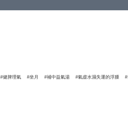
健脾理氣
坐月
補中益氣湯
氣虛水濕失運的浮腫