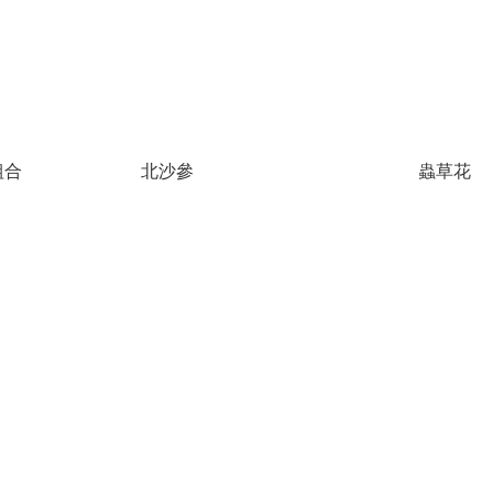
組合
北沙參
蟲草花