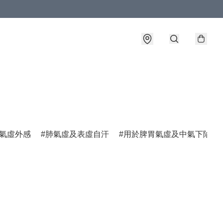
氣虛外感
肺氣虛及表虛自汗
用於脾胃氣虛及中氣下陷諸