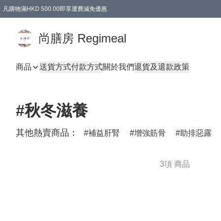
凡購物滿HKD 500.00即享運費減免優惠
尚膳房 Regimeal
商品
送貨方式
付款方式
關於我們
退貨及退款政策
#秋冬滋養
其他熱賣商品：
補益肝腎
增強筋骨
助排惡露
3項 商品