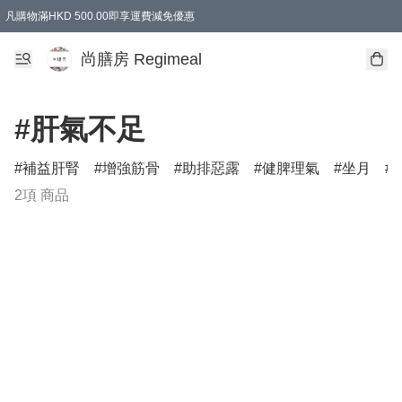
凡購物滿HKD 500.00即享運費減免優惠
尚膳房 Regimeal
#肝氣不足
補益肝腎
增強筋骨
助排惡露
健脾理氣
坐月
2項 商品