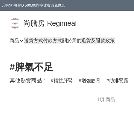
凡購物滿HKD 500.00即享運費減免優惠
尚膳房 Regimeal
商品
送貨方式
付款方式
關於我們
退貨及退款政策
#脾氣不足
其他熱賣商品：
補益肝腎
增強筋骨
助排惡露
1項 商品