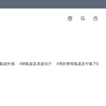
氣虛外感
肺氣虛及表虛自汗
用於脾胃氣虛及中氣下陷諸