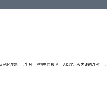
健脾理氣
坐月
補中益氣湯
氣虛水濕失運的浮腫