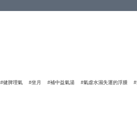
健脾理氣
坐月
補中益氣湯
氣虛水濕失運的浮腫