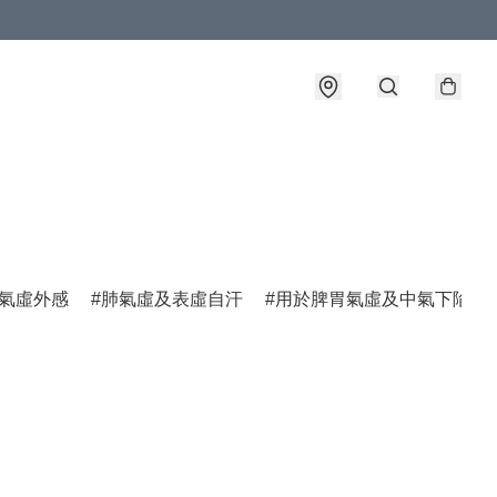
氣虛外感
肺氣虛及表虛自汗
用於脾胃氣虛及中氣下陷諸