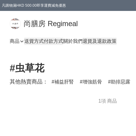
凡購物滿HKD 500.00即享運費減免優惠
尚膳房 Regimeal
商品
送貨方式
付款方式
關於我們
退貨及退款政策
#虫草花
其他熱賣商品：
補益肝腎
增強筋骨
助排惡露
1項 商品