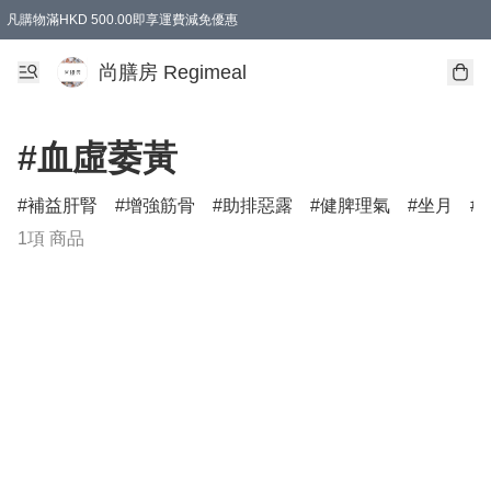
凡購物滿HKD 500.00即享運費減免優惠
尚膳房 Regimeal
#血虛萎黃
補益肝腎
增強筋骨
助排惡露
健脾理氣
坐月
1項 商品