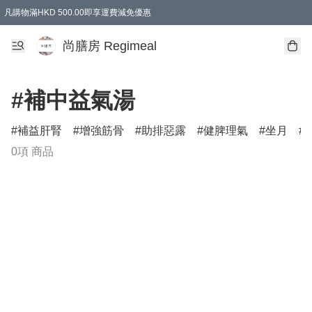
凡購物滿HKD 500.00即享運費減免優惠
尚膳房 Regimeal
#補中益氣湯
補益肝腎
增強筋骨
助排惡露
健脾理氣
坐月
0項 商品