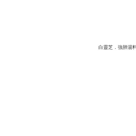
白靈芝．強肺湯