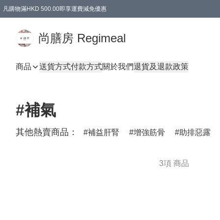
凡購物滿HKD 500.00即享運費減免優惠
尚膳房 Regimeal
商品
送貨方式
付款方式
關於我們
退貨及退款政策
#補氣
其他熱賣商品：
補益肝腎
增強筋骨
助排惡露
3項 商品