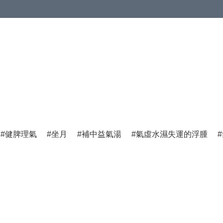
健脾理氣
坐月
補中益氣湯
氣虛水濕失運的浮腫