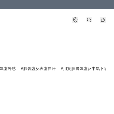
氣虛外感
肺氣虛及表虛自汗
用於脾胃氣虛及中氣下陷諸