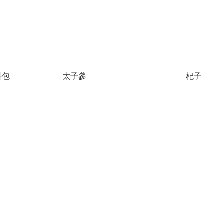
料包
太子參
杞子