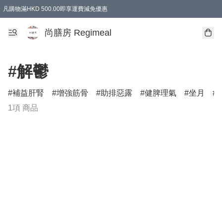
凡購物滿HKD 500.00即享運費減免優惠
尚膳房 Regimeal
#解鬱
補益肝腎
增強筋骨
助排惡露
健脾理氣
坐月
1項 商品