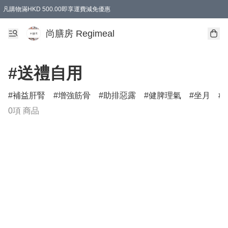
凡購物滿HKD 500.00即享運費減免優惠
尚膳房 Regimeal
#送禮自用
補益肝腎
增強筋骨
助排惡露
健脾理氣
坐月
0項 商品