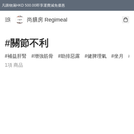
凡購物滿HKD 500.00即享運費減免優惠
尚膳房 Regimeal
#關節不利
補益肝腎
增強筋骨
助排惡露
健脾理氣
坐月
1項 商品